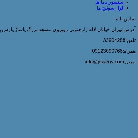
سنسور دما ها
لول سوئیچ ها
تماس با ما
آدرس:تهران خیابان لاله زارجنوبی روبروی مسجد بزرگ پاساژ پارس پلا
تلفن:33904288
همراه:09123090766
ایمیل:info@pssens.com