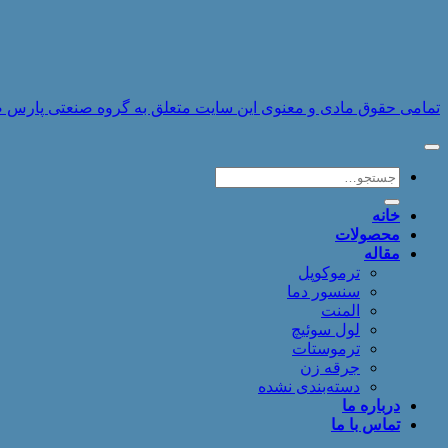
تمامی حقوق مادی و معنوی این سایت متعلق به گروه صنعتی پارس صنایع 
جستجو
برای:
خانه
محصولات
مقاله
ترموکوپل
سنسور دما
المنت
لول سوئیچ
ترموستات
جرقه زن
دسته‌بندی نشده
درباره ما
تماس با ما