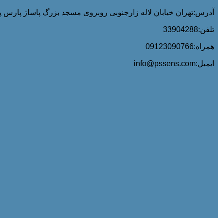
آدرس:تهران خیابان لاله زارجنوبی روبروی مسجد بزرگ پاساژ پارس پلا
تلفن:33904288
همراه:09123090766
ایمیل:info@pssens.com