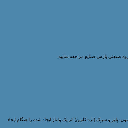
وه صنعتی پارس صنایع مراجعه نمایید.
 اگر بخواهیم به صورت دقیق ترموکوپل سیمی را تعریف کنیم، می بایست با تاریخچه ی آن آشنا شوید. در طول قرن 19 تامسون، پِلتِر و سیبِک (لرد کلوین) اثر یک ولتاژ ایجاد شده را هنگام ایجاد