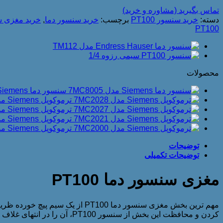
تماس بگیرید (مشاوره و خرید)
دسته:
خرید سنسور PT100
برچسب:
خرید سنسور دما
,
خرید مغزی سنسو
PT100
محصولات
سنسور دما Siemens مدل 7MC8005
ترموکوپل Siemens مدل 7MC2028
ترموکوپل Siemens مدل 7MC2027
ترموکوپل Siemens مدل 7MC2021
ترموکوپل Siemens مدل 7MC2000
توضیحات
توضیحات تکمیلی
مغزی سنسور دما PT100
مهم ترین بخش مغزی سنسور دما 0
کردن و محافظت این بخش از سنسور PT100، آن را در انتهای غلاف سنسور معمولا از جنس فولاد ضد زنگ قرار می دهند.