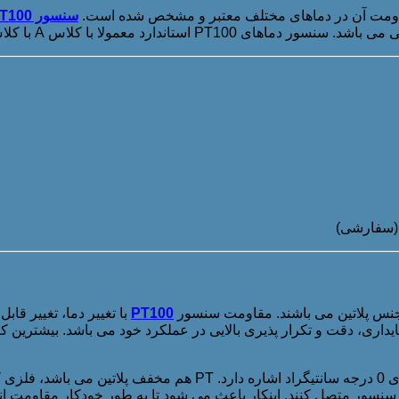
مقاومت آن در دماهای مختلف معتبر و مشخص شده است.
سنسور PT100
کلاس A با کلاس B استاندارد DIN-IEC مطابقت دارند.
PT100
با تغییر دما، تغییر قا
یداری، دقت و تکرار پذیری بالایی در عملکرد خود می باشد. بیشترین ک
منظور از عدد 100 در سنسور دما به مقاومت 100 اهم (Ω) آن در دمای
 به سنسور متصل کنند. اینکار باعث می شود تا به طور خودکار مقاومت ان