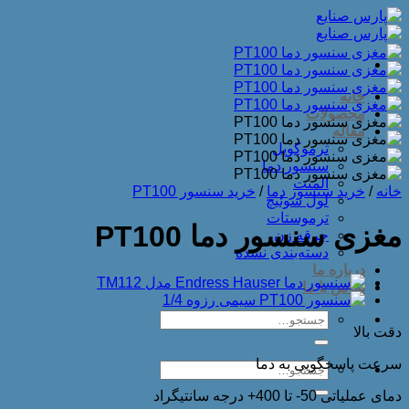
Skip
to
content
خانه
محصولات
مقاله
ترموکوپل
سنسور دما
المنت
خانه
/
خرید سنسور دما
/
خرید سنسور PT100
لول سوئیچ
ترموستات
مغزی سنسور دما PT100
جرقه زن
دسته‌بندی نشده
درباره ما
تماس با ما
جستجو
دقت بالا
برای:
سرعت پاسخگویی به دما
جستجو
برای:
دمای عملیاتی 50- تا 400+ درجه سانتیگراد