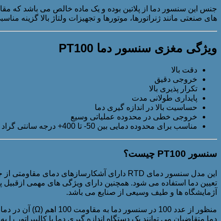
جنس این سنسور دما از پلاتین بوده و یک ماده خالص می باشد که 
های صنعتی مانند ژنراتورها، موتورها و تجهیزات ولتاژ بالا گزینه مناسبی می باشد. سنسور دماهای PT100 استاندارد معمولا با 
ویژگی مغزی سنسور دما PT100
دقت بالا
خروجی دقیق
تکرار پذیری بالا
پایداری طولانی مدت
حساسیت بالا در اندازه گیری دما
خروجی خطی در محدوده عملیاتی وسیع
مناسب برای محدوده دمایی بین 50- تا 400+ درجه سانتی گراد (سفارشی)
سنسور PT100 چیست؟
این مدل سنسور دمای RTD دارای آشکارسازهای دمای مقاومتی از جنس پلاتین می باشند. مقاومت سنسور
تعیین دما استفاده می شود. همچنین دارای ویژگی های مهمی ازقبیل پا
آژمایشگاه ها و طیف وسیعی از صنایع می باشد.
دما متقاضیان می توانند یک دستگاه اندازه گیری دما یا کالیبراتور را