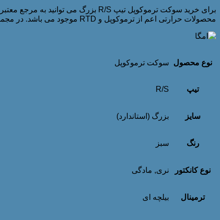
برای خرید سوکت ترموکوپل تیپ R/S بزرگ می توانید به مرجع معتبر و با سابقه گروه صنعتی پارس صنایع مراجعه نمایید. در این مجموعه علاوه بر
محصولات حرارتی اعم از ترموکوپل و RTD موجود می باشد. در مجموعه ما بهترین برند سوکت رابط ترموکوپل یعنی برند
نوع محصول
سوکت ترموکوپل
تیپ
R/S
سایز
بزرگ (استاندارد)
رنگ
سبز
نوع کانکتور
نری, مادگی
ترمینال
بیلچه ای