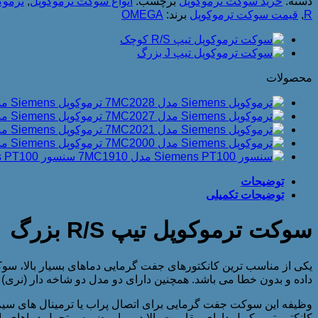
دسته:
خرید سوکت ترموکوپل
برچسب:
انواع سوکت ترموکوپل
,
ترموکو
R
,
قیمت سوکت ترموکوپل
برند:
OMEGA
محصولات
ترموکوپل Siemens مدل 7MC2028
ترموکوپل Siemens مدل 7MC2027
ترموکوپل Siemens مدل 7MC2021
ترموکوپل Siemens مدل 7MC2000
سنسور Siemens PT100 مدل 7MC1910
توضیحات
توضیحات تکمیلی
سوکت ترموکوپل تیپ R/S بزرگ
داده و بدون خطا می باشد. همچنین دارای دو مدل دو شاخه دار (نری) 
وظیفه این سوکت جفت گرمایی برای اتصال پراب یا ترمینال های سی
کانکتور ترموکوپل دارای مقاومت بالا در برابر ضربه و تحمل دماهای بالای 200+ درجه سانتی گراد می باشد. این ابزار قیمت مناسبی به نسبت ترموکوپل هم تیپ 