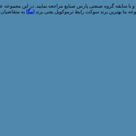
امگا
به متقاضیان ا