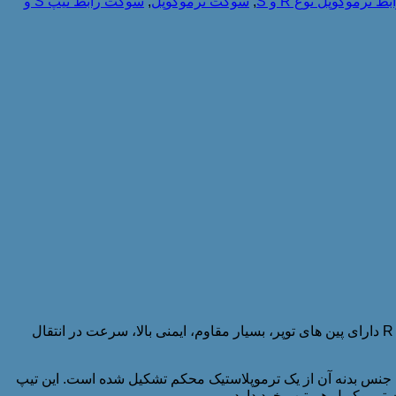
بط ترموکوپل نوع R و S
,
سوکت ترموکوپل
,
سوکت رابط تیپ S و
یکی از مناسب ترین کانکتورهای جفت گرمایی دماهای بسیار بالا، سوکت ترموکوپل تیپ R/S بزرگ می باشد. این مدل سوکت رابط تیپ S و R دارای پین های توپر، بسیار مقاوم، ایمنی بالا، سرعت در انتقال
 باشد. جنس بدنه آن از یک ترموپلاستیک محکم تشکیل شده است. این تیپ