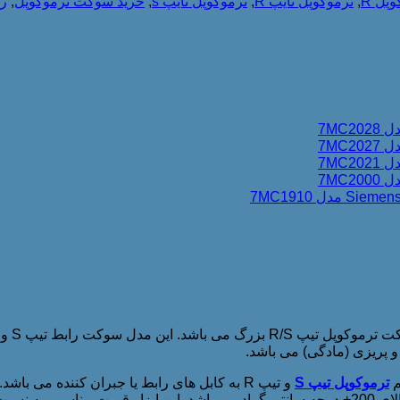
پل R
,
ترموکوپل تایپ R
,
ترموکوپل تایپ s
,
خرید سوکت ترموکوپل
,
را
و پریزی (مادگی) می باشد.
م
ترموکوپل تیپ S
و تیپ R به کابل های رابط یا جبران کننده می
خود دارد.