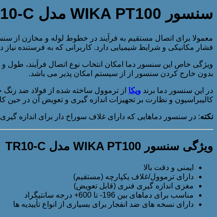
سنسور WIKA PT100 مدل TR10-C
فشار مکانیکی و شرایط شیمیایی دارد. کاربرانی که به فرستنده نیاز دارند،
ویژگی خاص این سنسور دما امکان انتخاب نوع اتصال فرآیند، طول و
بدون خارج کردن سنسور از از سیستم امکان پذیر می باشد.
در این سنسور دما برند
ویکا
از ترموول ساخته شده از فولاد ضد زنگ ج
کالیبراسیون و نظارت بر تجهیزات اندازه گیری و تعویض آن در حین ک
نکته
: در سنسور دماهایی که دارای غلاف سوراخ دار برای اندازه گیر
ویژگی سنسور WIKA PT100 مدل TR10-C
ایمنی و دقت بالا
دارای ترموول/غلاف یکپارچه (مستقیم)
مغزی اندازه گیری فنری (قابل تعویض)
مناسب برای دماهای بین 196- تا 600+ درجه سانتیگراد
دارای نسخه های ضد انفجار برای بسیاری از انواع تأییدیه ها