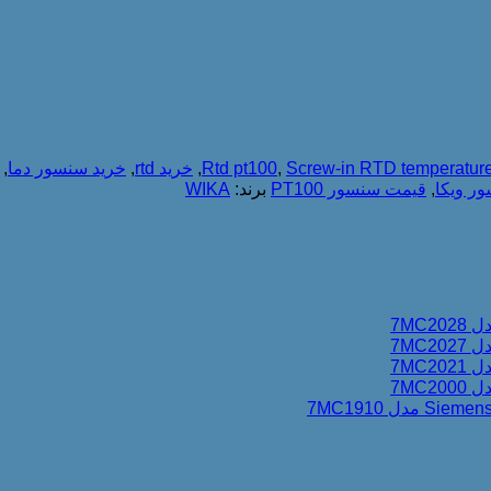
Screw-in RTD temperatur
,
Rtd pt100
,
خرید rtd
,
خرید سنسور دما
,
ر ویکا
,
قیمت سنسور PT100
برند:
WIKA