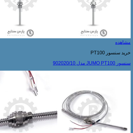
مشاهده
خرید سنسور PT100
سنسور JUMO PT100 مدل 902020/10