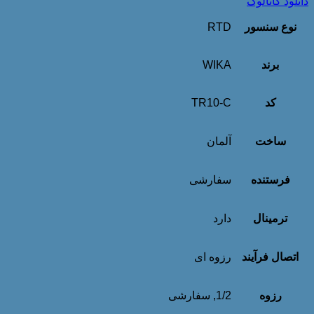
دانلود کاتالوگ
نوع سنسور
RTD
برند
WIKA
کد
TR10-C
ساخت
آلمان
فرستنده
سفارشی
ترمینال
دارد
اتصال فرآیند
رزوه ای
رزوه
1/2, سفارشی