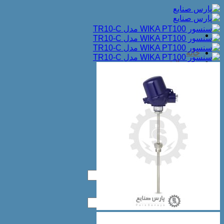
Skip
to
content
خانه
محصولات
مقاله
ترموکوپل
سنسور دما
المنت
لول سوئیچ
ترموستات
جرقه زن
دسته‌بندی نشده
درباره ما
تماس با ما
جستجو
برای:
جستجو
برای: