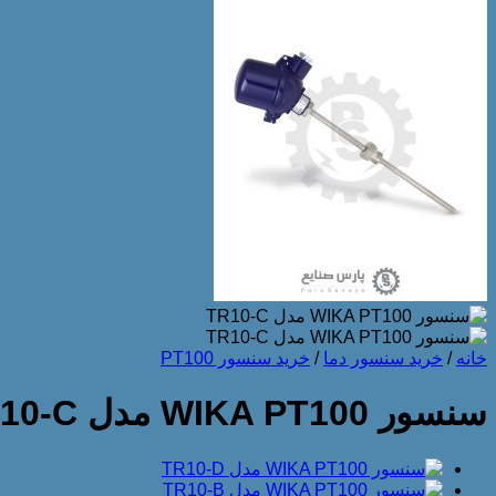
خانه
/
خرید سنسور دما
/
خرید سنسور PT100
سنسور WIKA PT100 مدل TR10-C