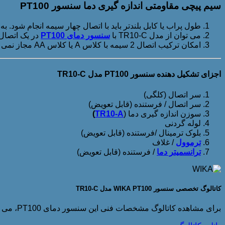
سیم پیچی مقاومتی اندازه گیری دما سنسور PT100
طول پراب یا کابل بلندتر باید با اتصال چهار سیمه انجام شود. 
می توان از مدل TR10-C با
سنسور دمای PT100
در یک اتصال
امکان ترکیب اتصال 2 سیمه با کلاس A یا کلاس AA مجاز نمی باشد. زیرا مقاومت سیم پیچی اتصال و سیم کابل MIMS، باعث کاهش دقت سنسور دما می شود.
اجزای تشکیل دهنده سنسور PT100 مدل TR10-C
سر اتصال (کلگی)
سر اتصال / فرستنده (قابل تعویض)
سوزن اندازه گیری دما (
TR10-A
)
لوله گردنی
بلوک ترمینال /فرستنده (قابل تعویض)
ترموول
/ غلاف
ترانسمیتر دما
/ فرستنده (قابل تعویض)
کاتالوگ تخصصی سنسور WIKA PT100 مدل TR10-C
برای مشاهده کاتالوگ مشخصات فنی این سنسور دمای PT100، می توانید بر روی دکمه ی زیر، کلیک نمایید.