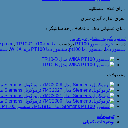
دارای غلاف مستقیم
مغزی اندازه گیری فنری
دمای عملیاتی 196- تا 600+ درجه سانتیگراد
تماس بگیرید (مشاوره و خرید)
دسته:
خرید سنسور PT100
برچسب:
tr10-c wika
,
TR10-C
,
e probe
سنسور دما
,
سنسور دما pt100
,
سنسور دما PT100 برند WIKA
,
سنسو
محصولات
ترموکوپل Siemens مدل 7MC2028
ترموکوپل Siemens مدل 7MC2027
ترموکوپل Siemens مدل 7MC2021
ترموکوپل Siemens مدل 7MC2000
سنسور Siemens PT100 مدل 7MC1910
توضیحات
توضیحات تکمیلی