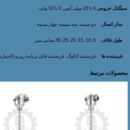
سیگنال خروجی
4 تا 20 میلی آمپر, 0 تا 10 ولت
مدار اتصال
دو سیمه, سه سیمه, چهار سیمه
طول غلاف
5, 10, 15, 20, 25, 30 سانتی متر
فرستنده ها
فرستنده آنالوگ, فرستنده قابل برنامه ریزی (اختیاری
محصولات مرتبط