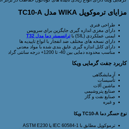
مزایای ترموکوپل WIKA مدل TC10-A
طراحی فنری
دارای مغزی اندازه گیری جایگزین برای سرویس
ایمنی عملکردی (SIL) با
ترانسمیتر دما مدل T32
دارای نسخه های مختلف ضد انفجار با انواع تاییدیه ها
دارای کابل اندازه گیری عایق بندی شده با مواد معدنی
مناسب محدوده دمایی بین 40- تا 1200+ درجه سانتی گراد
کاربرد جفت گرمایی ویکا
آزمایشگاهی
تأسیسات
ماشین آلات
صنایع پتروشیمی
صنایع نفت و گاز
و غیره
نوع حسگر دما TC10-A ویکا
ترموکوپل مطابق با IEC 60584-1 یا ASTM E230