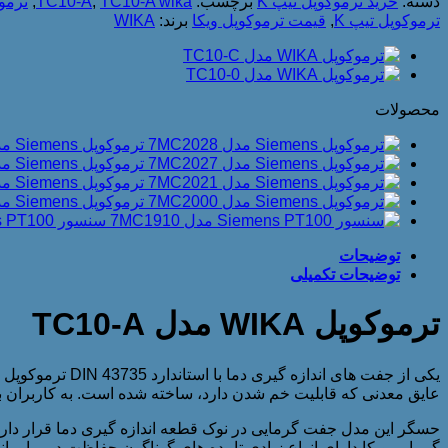
دسته:
خرید ترموکوپل تیپ K
برچسب:
TC10-A wika
,
TC10-A
,
ترمو
ترموکوپل تیپ K
,
قیمت ترموکوپل ویکا
برند:
WIKA
محصولات
ترموکوپل Siemens مدل 7MC2028
ترموکوپل Siemens مدل 7MC2027
ترموکوپل Siemens مدل 7MC2021
ترموکوپل Siemens مدل 7MC2000
سنسور Siemens PT100 مدل 7MC1910
توضیحات
توضیحات تکمیلی
ترموکوپل WIKA مدل TC10-A
عایق معدنی که قابلیت خم شدن دارد، ساخته شده است. به کاربران ب
حسگر این مدل جفت گرمایی در نوک قطعه اندازه گیری دما قرار دا
گرمایی ویکا دارای انواع زیادی تاییده های گوناگون حفاظت در برابر 