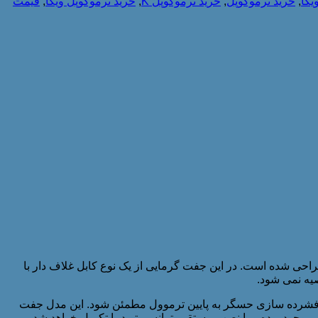
یکا
,
خرید ترموکوپل
,
خرید ترموکوپل K
,
خرید ترموکوپل ویکا
,
قیمت
TC می باشد و مناسب نصب در یک اتصال محافظ طراحی شده است. در این جفت گرمایی از یک نوع کابل غلاف دار با
یه نمی شود.
ز فشرده سازی حسگر به پایین ترموول مطمئن شود. این مدل جفت
موجود بوده و با نصب مستقیم ترانسمیتر دما تکمیل خواهد شد.