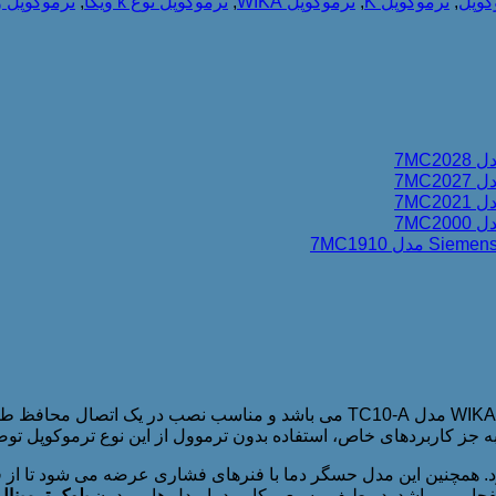
کوپل
,
ترموکوپل K
,
ترموکوپل WIKA
,
ترموکوپل نوع k ویکا
,
ترموکوپل و
یکی از جفت های اندازه گیری دما با استاندارد DIN 43735 ترموکوپل WIKA مدل 10-A
ه جز کاربردهای خاص، استفاده بدون ترموول از این نوع ترموکوپل توص
رد. همچنین این مدل حسگر دما با فنرهای فشاری عرضه می شود تا ا
انفجار می باشد. در طیف وسیعی کاربرد با مدل هایی بدون
بلوک ترمینال