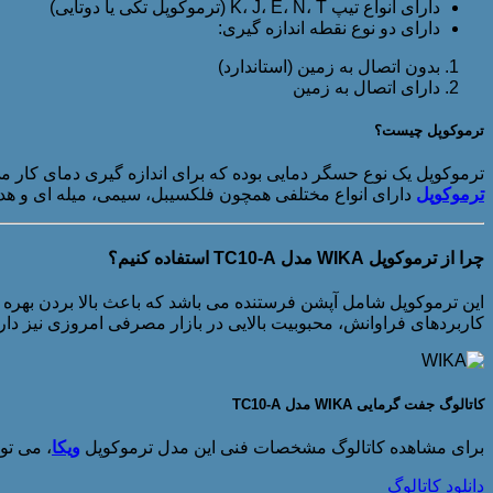
دارای انواع تیپ K، J، E، N، T (ترموکوپل تکی یا دوتایی)
دارای دو نوع نقطه اندازه گیری:
بدون اتصال به زمین (استاندارد)
دارای اتصال به زمین
ترموکوپل چیست؟
ترموکوپل یک نوع حسگر دمایی بوده که برای اندازه گیری دمای کار می باشد. جفت های گرمایی نسبت به س
ترموکوپل
دارای انواع مختلفی همچون فلکسیبل، سیمی، میله ای و هد 
چرا از ترموکوپل WIKA مدل TC10-A استفاده کنیم؟
این ترموکوپل شامل آپشن فرستنده می باشد که باعث بالا بردن بهره و
کاربردهای فراوانش، محبوبیت بالایی در بازار مصرفی امروزی نیز دارد
کاتالوگ جفت گرمایی WIKA مدل TC10-A
برای مشاهده کاتالوگ مشخصات فنی این مدل ترموکوپل
ویکا
، می توا
دانلود کاتالوگ