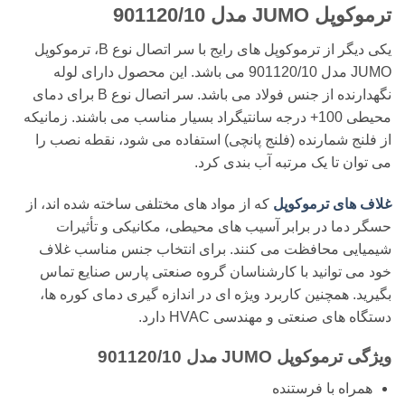
ترموکوپل JUMO مدل 901120/10
یکی دیگر از ترموکوپل های رایج با سر اتصال نوع B، ترموکوپل
JUMO مدل 901120/10 می باشد. این محصول دارای لوله
نگهدارنده از جنس فولاد می باشد. سر اتصال نوع B برای دمای
محیطی 100+ درجه سانتیگراد بسیار مناسب می باشند. زمانیکه
از فلنج شمارنده (فلنج پانچی) استفاده می شود، نقطه نصب را
می توان تا یک مرتبه آب بندی کرد.
غلاف های ترموکوپل
که از مواد های مختلفی ساخته شده اند، از
حسگر دما در برابر آسیب های محیطی، مکانیکی و تأثیرات
شیمیایی محافظت می کنند. برای انتخاب جنس مناسب غلاف
خود می توانید با کارشناسان گروه صنعتی پارس صنایع تماس
بگیرید. همچنین کاربرد ویژه ای در اندازه گیری دمای کوره ها،
دستگاه های صنعتی و مهندسی HVAC دارد.
ویژگی ترموکوپل JUMO مدل 901120/10
همراه با فرستنده