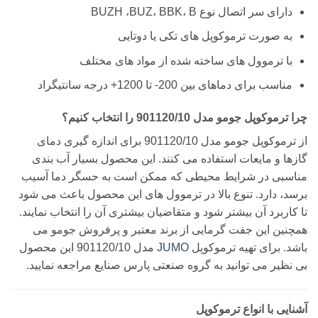
دارای سر اتصال نوع BUZH ،BUZ، BBK، B
به صورت ترموکوپل های تکی یا دوتایی
با ترموول های ساخته شده از مواد های مختلف
مناسب برای دماهای بین 200- تا 1200+ درجه سانتیگراد
چرا ترموکوپل جومو مدل 901120/10 را انتخاب کنیم؟
از ترموکوپل جومو مدل 901120/10 برای اندازه گیری دمای
گازها و مایعات استفاده می کنند. این محصول بسیار آب بندی
مناسبی در شرایط محیطی که ممکن است به حسگر دما آسیب
برسد، دارد. تنوع بالا در ترموول های این محصول باعث می شود
تا کاربرد آن بیشتر شود و متقاضیان بیشتری آن را انتخاب نمایند.
همچنین این جفت گرمایی از برند معتبر و پرفروش جومو می
باشد. برای تهیه ترموکوپل
JUMO
مدل 901120/10 این محصول
بی نظیر می توانید به گروه صنعتی پارس صنایع مراجعه نمایید.
آشنایی با انواع ترموکوپل