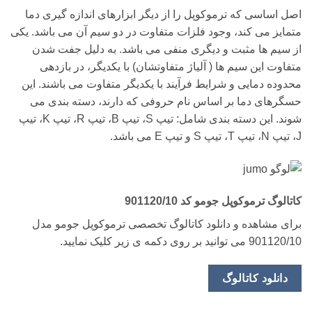
اصل اساسی که ترموکوپل را از دیگر ابزارهای اندازه گیری دما
متمایز می کند، وجود فلزات متفاوت در دو سیم آن می باشد. یکی
از سیم ها مثبت و دیگری منفی می باشد. به دلیل جفت شدن
متفاوت این سیم ها ( آلیاژ متفاوتشان) با یکدیگر، در بازدهی
محدوده دمایی و شرایط فرآیند با یکدیگر متفاوت می باشند. این
حسگرهای دما بر اساس نام حروفی که دارند، دسته بندی می
شوند. این دسته بندی شامل: تیپ S، تیپ B، تیپ R، تیپ K، تیپ
J، تیپ N، تیپ T، تیپ S و تیپ E می باشد.
کاتالوگ ترموکوپل جومو کد 901120/10
برای مشاهده و دانلود کاتالوگ تخصصی ترموکوپل جومو مدل
901120/10 می توانید بر روی دکمه ی زیر کلیک نمایید.
دانلود کاتالوگ