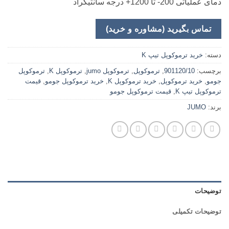
دمای عملیاتی 200- تا 1200+ درجه سانتیگراد
تماس بگیرید (مشاوره و خرید)
دسته:
خرید ترموکوپل تیپ K
برچسب:
901120/10
,
ترموکوپل
,
ترموکوپل jumo
,
ترموکوپل K
,
ترموکوپل
جومو
,
خرید ترموکوپل
,
خرید ترموکوپل K
,
خرید ترموکوپل جومو
,
قیمت
ترموکوپل تیپ K
,
قیمت ترموکوپل جومو
برند:
JUMO
توضیحات
توضیحات تکمیلی