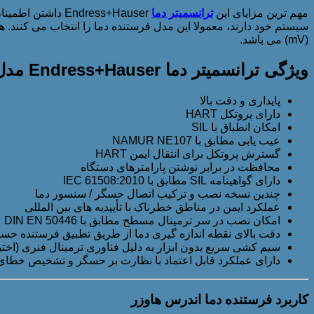
مهم ترین مزایای این
ترانسمیتر دما
Endress+Hauser 
(mV) می باشد.
ویژگی ترانسمیتر دما Endress+Hauser مدل TMT82
پایداری و دقت بالا
دارای پروتکل HART
امکان انطباق با SIL
عیب یابی مطابق با NAMUR NE107
گسترش پروتکل برای انتقال ایمن HART
محافظت در برابر نوشتن پارامترهای دستگاه
دارای گواهینامه SIL مطابق با IEC 61508:2010
چندین نسخه نصب و ترکیب اتصال حسگر / سنسور دما
عملکرد ایمن در مناطق خطرناک با تأییدیه های بین المللی
امکان نصب در سر ترمینال مسطح مطابق با DIN EN 50446
دقت بالای نقطه اندازه گیری دما از طریق تطبیق فرستنده حس
سیم کشی سریع بدون ابزار به دلیل فناوری ترمینال فنری (اختی
دارای عملکرد قابل اعتماد با نظارت بر حسگر و تشخیص خطا
کاربرد فرستنده دما اندرس هاوزر