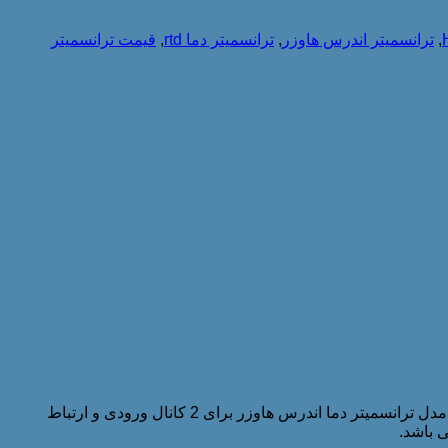
,
ترانسمیتر اندرس هاوزر
,
ترانسمیتر دما rtd
,
قیمت ترانسمیتر
رایج ترین فرستنده دمای دارای پروتکل HART در بازار جهانی، ترانسمیتر دما Endress+Hauser مدل TMT82 می باشد. بشترین کاربرد این مدل ترانسمیتر دما اندرس هاوزر برای 2 کانال ورودی و ارتباط