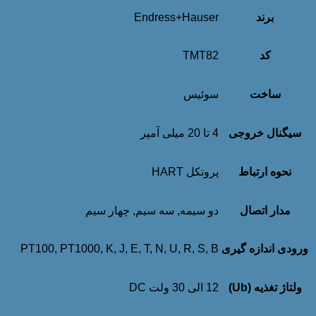
برند
Endress+Hauser
کد
TMT82
ساخت
سوئیس
سیگنال خروجی
4 تا 20 میلی آمپر
نحوه ارتباط
پروتکل HART
مدار اتصال
دو سیمه, سه سیم, چهار سیم
ورودی اندازه گیری
PT100, PT1000, K, J, E, T, N, U, R, S, B
ولتاژ تغذیه (Ub)
12 الی 30 ولت DC