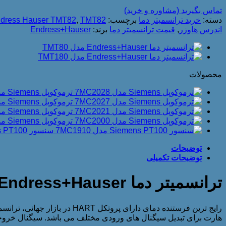
تماس بگیرید (مشاوره و خرید)
دسته:
خرید ترانسمیتر دما
برچسب:
TMT82
,
dress Hauser TMT82
اندرس هاوزر
,
قیمت ترانسمیتر دما
برند:
Endress+Hauser
محصولات
ترموکوپل Siemens مدل 7MC2028
ترموکوپل Siemens مدل 7MC2027
ترموکوپل Siemens مدل 7MC2021
ترموکوپل Siemens مدل 7MC2000
سنسور Siemens PT100 مدل 7MC1910
توضیحات
توضیحات تکمیلی
ترانسمیتر دما Endress+Hauser مدل TMT82
هارت برای تبدیل سیگنال های ورودی مختلف می باشد. سیگنال خروجی آنالوگ این فرس