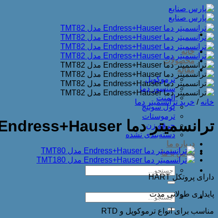
Skip
to
content
خانه
محصولات
مقاله
ترموکوپل
سنسور دما
المنت
خانه
/
خرید ترانسمیتر دما
لول سوئیچ
ترموستات
ترانسمیتر دما Endress+Hauser مدل TMT82
جرقه زن
دسته‌بندی نشده
درباره ما
تماس با ما
جستجو
دارای پروتکل HART
برای:
پایداری طولانی مدت
جستجو
برای:
مناسب برای انواع ترموکوپل و RTD