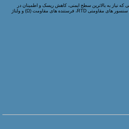
ربرانی که نیاز به بالاترین سطح ایمنی، کاهش ریسک و اطمینان در
سیستم خود دارند، معمولا این مدل فرستنده دما را انتخاب می کنند. همچنین قابل استفاده برای ارسال سیگنال خروجی تمامی ترموکوپل ها، سنسور های مقاومتی RTD، فرستنده های مقاومت (Ω) و ولتاژ