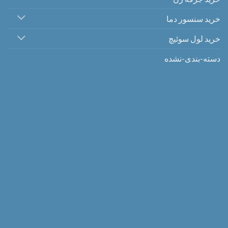
خرید سنسور دما
خرید لول سوئیچ
دسته-بندی-نشده