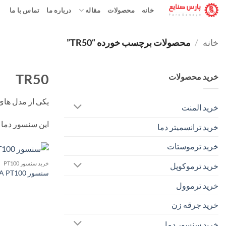
Ski
خانه
محصولات
مقاله
درباره ما
تماس با ما
t
conten
خانه
/
محصولات برچسب خورده “TR50”
TR50
خرید محصولات
یکی از مدل های پرکاربرد
خرید المنت
این سنسور دما PT100 بوده و بهترین انتخاب برای اندازه گیری دمای سطوح صاف می باشد.
خرید ترانسمیتر دما
خرید ترموستات
خرید سنسور PT100
خرید ترموکوپل
سنسور WIKA PT100 مدل TR50
خرید ترموول
خرید جرقه زن
خرید سنسور دما