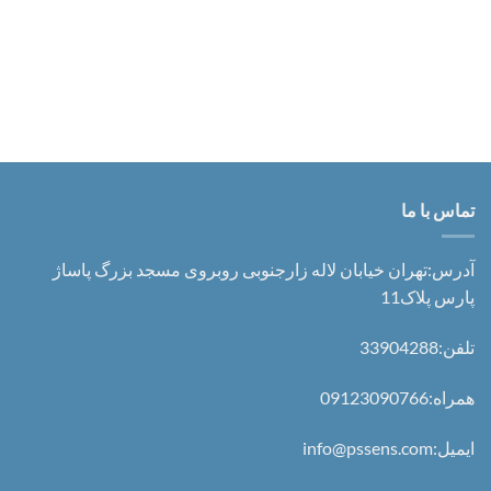
تماس با ما
آدرس:تهران خیابان لاله زارجنوبی روبروی مسجد بزرگ پاساژ
پارس پلاک11
تلفن:33904288
همراه:09123090766
ایمیل:info@pssens.com