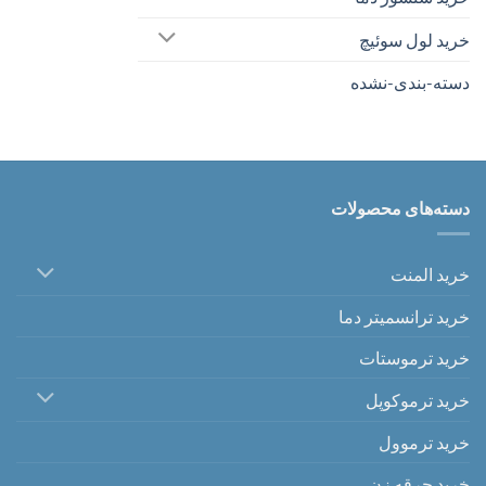
خرید لول سوئیچ
دسته-بندی-نشده
دسته‌های محصولات
خرید المنت
خرید ترانسمیتر دما
خرید ترموستات
خرید ترموکوپل
خرید ترموول
خرید جرقه زن