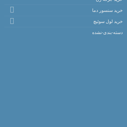
خرید سنسور دما
خرید لول سوئیچ
دسته-بندی-نشده