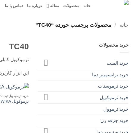
Ski
خانه
محصولات
مقاله
درباره ما
تماس با ما
t
conten
خانه
/
محصولات برچسب خورده “TC40”
TC40
خرید محصولات
ترموکوپل کابلی ویکا مدل TC40 بهترین انتخاب برای نص
خرید المنت
این ابزار کاربر
خرید ترانسمیتر دما
خرید ترموستات
خرید ترموکوپل تیپ K
خرید ترموکوپل
ترموکوپل WIKA مدل TC40
خرید ترموول
خرید جرقه زن
خرید سنسور دما