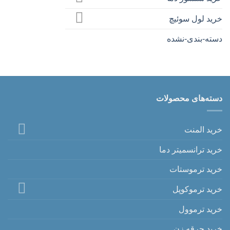
خرید لول سوئیچ
دسته-بندی-نشده
دسته‌های محصولات
خرید المنت
خرید ترانسمیتر دما
خرید ترموستات
خرید ترموکوپل
خرید ترموول
خرید جرقه زن