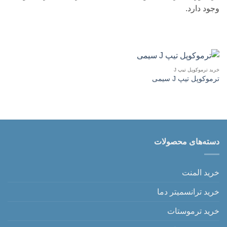
وجود دارد.
خرید ترموکوپل تیپ J
ترموکوپل تیپ J سیمی
دسته‌های محصولات
خرید المنت
خرید ترانسمیتر دما
خرید ترموستات