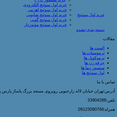
خرید لول سوئیچ الکترودی
خرید لول سوئیچ اهرمی
خرید لول سوئیچ
خرید لول سوئیچ صابونی
خرید لول سوئیچ گویی
خرید لول سوئیچ موتوردار
دسته-بندی-نشده
مقالات
المنت ها
ترموستات ها
ترموکوپل ها
جرقه زن ها
سنسور دما ها
لول سوئیچ ها
تماس با ما
آدرس:تهران خیابان لاله زارجنوبی روبروی مسجد بزرگ پاساژ پارس پلا
تلفن:33904288
همراه:09123090766