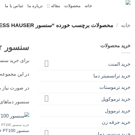
Ski
خانه
محصولات
مقاله
درباره ما
تماس با ما
t
conten
خانه
/
محصولات برچسب خورده “سنسور ENDRESS HAUSER”
سنسور endress hauser
خرید محصولات
برای خرید سنسور endress hauser می توانید به مرجع معتبر گروه صنعتی پارس صن
خرید المنت
در این مجموعه 
خرید ترانسمیتر دما
خرید ترموستات
در صورت نیاز به 
خرید ترموکوپل
سنسور دماهای ا
خرید ترموول
خرید جرقه زن
خرید سنسور PT100
سنسور Endress Hauser PT100 مدل T13
خرید سنسور دما