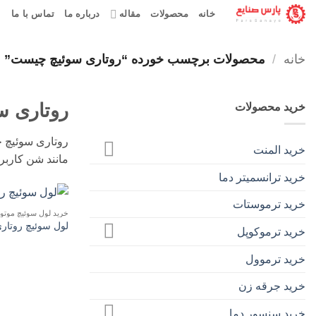
Ski
خانه
محصولات
مقاله
درباره ما
تماس با ما
t
conten
خانه
/
محصولات برچسب خورده “روتاری سوئیچ چیست”
روتاری 
خرید محصولات
روتاری سوئیچ چ
خرید المنت
مانند شن کاربرد
خرید ترانسمیتر دما
خرید ترموستات
خرید لول سوئیچ موتور
لول سوئیچ روتار
خرید ترموکوپل
خرید ترموول
خرید جرقه زن
خرید سنسور دما