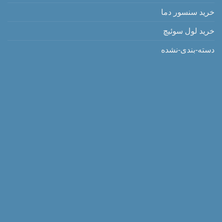
خرید سنسور دما
خرید لول سوئیچ
دسته-بندی-نشده