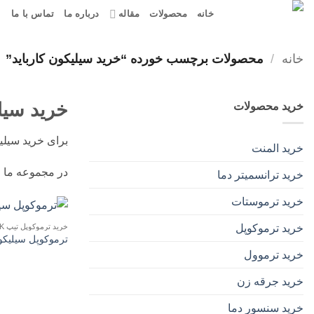
Ski
خانه
محصولات
مقاله
درباره ما
تماس با ما
t
conten
خانه
/
محصولات برچسب خورده “خرید سیلیکون کارباید”
خرید سیلی
خرید محصولات
برای خرید سیلی
خرید المنت
در مجموعه ما عل
خرید ترانسمیتر دما
خرید ترموستات
خرید ترموکوپل تیپ K
خرید ترموکوپل
ترموکوپل سیلیکون
خرید ترموول
خرید جرقه زن
خرید سنسور دما