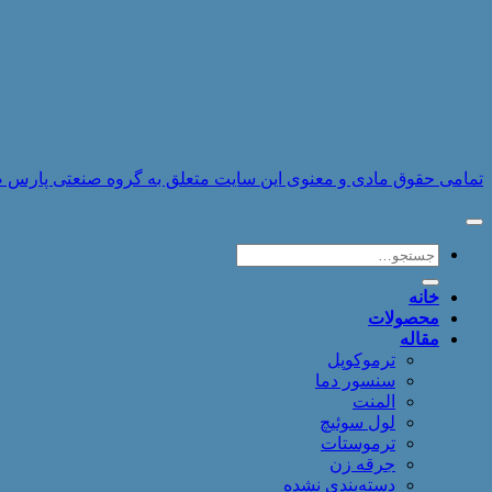
تمامی حقوق مادی و معنوی این سایت متعلق به گروه صنعتی پارس صنایع 
جستجو
برای:
خانه
محصولات
مقاله
ترموکوپل
سنسور دما
المنت
لول سوئیچ
ترموستات
جرقه زن
دسته‌بندی نشده