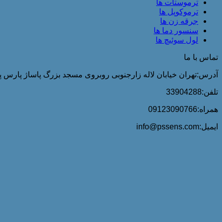
ترموستات ها
ترموکوپل ها
جرقه زن ها
سنسور دما ها
لول سوئیچ ها
تماس با ما
آدرس:تهران خیابان لاله زارجنوبی روبروی مسجد بزرگ پاساژ پارس پلا
تلفن:33904288
همراه:09123090766
ایمیل:info@pssens.com