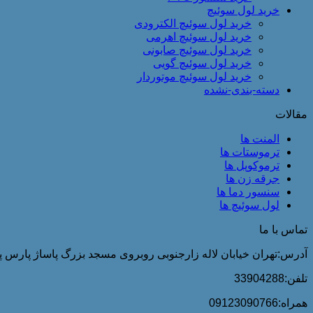
خرید لول سوئیچ
خرید لول سوئیچ الکترودی
خرید لول سوئیچ اهرمی
خرید لول سوئیچ صابونی
خرید لول سوئیچ گویی
خرید لول سوئیچ موتوردار
دسته-بندی-نشده
مقالات
المنت ها
ترموستات ها
ترموکوپل ها
جرقه زن ها
سنسور دما ها
لول سوئیچ ها
تماس با ما
آدرس:تهران خیابان لاله زارجنوبی روبروی مسجد بزرگ پاساژ پارس پلا
تلفن:33904288
همراه:09123090766