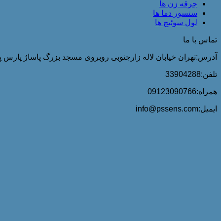
جرقه زن ها
سنسور دما ها
لول سوئیچ ها
تماس با ما
آدرس:تهران خیابان لاله زارجنوبی روبروی مسجد بزرگ پاساژ پارس پلا
تلفن:33904288
همراه:09123090766
ایمیل:info@pssens.com