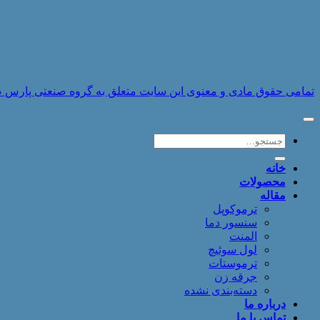
تمامی حقوق مادی و معنوی این سایت متعلق به گروه صنعتی پارس صنایع 
جستجو
برای:
خانه
محصولات
مقاله
ترموکوپل
سنسور دما
المنت
لول سوئیچ
ترموستات
جرقه زن
دسته‌بندی نشده
درباره ما
تماس با ما