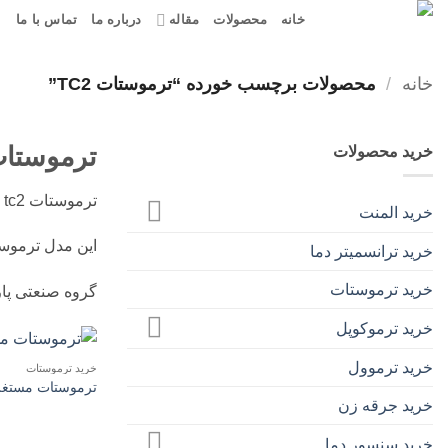
Ski
خانه
محصولات
مقاله
درباره ما
تماس با ما
t
conten
خانه
/
محصولات برچسب خورده “ترموستات TC2”
ترموستات 2
خرید محصولات
ترموستات tc2 ایمیت یک نوع ترموستات مستغرق می باشد.
خرید المنت
این مدل ترموست
خرید ترانسمیتر دما
خرید ترموستات
گروه صنعتی پار
خرید ترموکوپل
خرید ترموول
خرید ترموستات
ترموستات مستغرق IMIT مدل
خرید جرقه زن
خرید سنسور دما