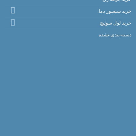
خرید سنسور دما
خرید لول سوئیچ
دسته-بندی-نشده