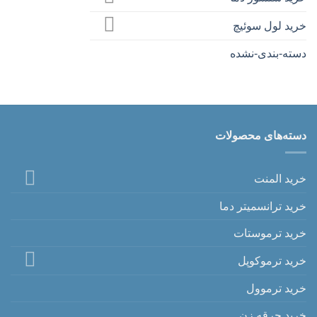
خرید لول سوئیچ
دسته-بندی-نشده
دسته‌های محصولات
خرید المنت
خرید ترانسمیتر دما
خرید ترموستات
خرید ترموکوپل
خرید ترموول
خرید جرقه زن