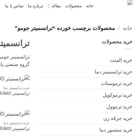
Ski
خانه
محصولات
مقاله
درباره ما
تماس با ما
t
conten
خانه
/
محصولات برچسب خورده “ترانسمیتر جومو”
ترانسمیت
خرید محصولات
خرید المنت
گروه صنعتی پار
خرید ترانسمیتر دما
خرید ترموستات
خرید ترانسمیتر دما
ترانسمیتر JUMO مدل 707011
خرید ترموکوپل
خرید ترموول
خرید جرقه زن
خرید ترانسمیتر دما
ترانسمیتر JUMO مدل 707031
خرید سنسور دما