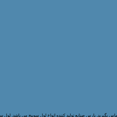
س بگیرید. پارس صنایع تولید کننده انواع لول سوییچ می باشد. لول سوئ