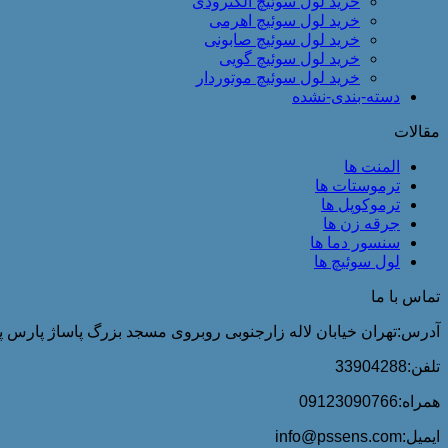
خرید لول سوئیچ الکترودی
خرید لول سوئیچ اهرمی
خرید لول سوئیچ صابونی
خرید لول سوئیچ گویی
خرید لول سوئیچ موتوردار
دسته-بندی-نشده
مقالات
المنت ها
ترموستات ها
ترموکوپل ها
جرقه زن ها
سنسور دما ها
لول سوئیچ ها
تماس با ما
آدرس:تهران خیابان لاله زارجنوبی روبروی مسجد بزرگ پاساژ پارس پلا
تلفن:33904288
همراه:09123090766
ایمیل:info@pssens.com