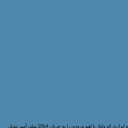
برای خرید ترانسمیتر دما میتوانید با گروه صنعتی پارس صنایع تماس حاصل نمائید. این گروه صنعتی عرضه کننده انواع ترانسمیتر می باشد. به ابزاری که ولتاژ یا اهم ورودی را به جریان 4تا20 میلی آمپر تبدیل