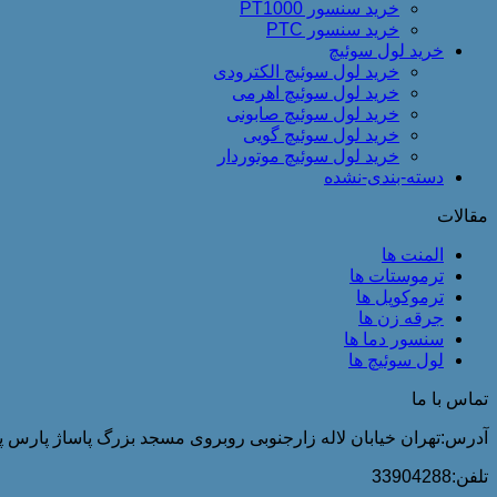
خرید سنسور PT1000
خرید سنسور PTC
خرید لول سوئیچ
خرید لول سوئیچ الکترودی
خرید لول سوئیچ اهرمی
خرید لول سوئیچ صابونی
خرید لول سوئیچ گویی
خرید لول سوئیچ موتوردار
دسته-بندی-نشده
مقالات
المنت ها
ترموستات ها
ترموکوپل ها
جرقه زن ها
سنسور دما ها
لول سوئیچ ها
تماس با ما
آدرس:تهران خیابان لاله زارجنوبی روبروی مسجد بزرگ پاساژ پارس پلا
تلفن:33904288