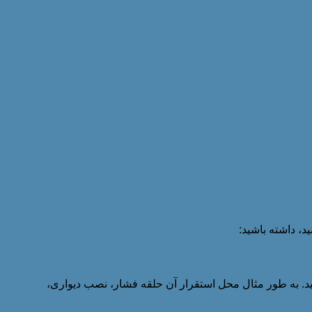
د، داشته باشید:
ر دمای PT100 کلگی دار، به محل قرارگیری آن توجه نمایید. به طور مثال محل استقرار آن حلقه فشار، نصب دیواری،