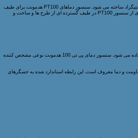
است. این سنسور با استفاده از یک عنصر پلاتینیوم با مقاومت 100 اهم در 0 درجه سانتیگراد ساخته می شود. سنسور دماهای PT100 هدمونت برای طیف
نیز شناخته می شوند. سبک های بسیاری از سنسور PT100 در طیف گسترده ای از طرح ها و ساخت و
این سنسور دما یک دستگاه بسیار دقیق و قابل اعتماد است که برای اندازه گیری دما در طیف گسترده ای از کاربردهای صنعتی و علمی استفاده می شود. سنسور دمای پی تی 100 هدمونت نوعی مشخص کننده
 رابطه مقاومت و دما معروف است. این رابطه استاندارد شده به حسگرهای