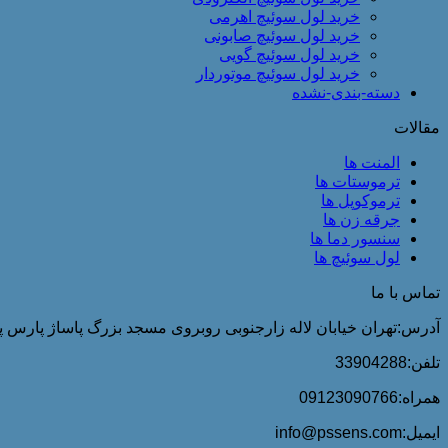
خرید لول سوئیچ اهرمی
خرید لول سوئیچ صابونی
خرید لول سوئیچ گویی
خرید لول سوئیچ موتوردار
دسته-بندی-نشده
مقالات
المنت ها
ترموستات ها
ترموکوپل ها
جرقه زن ها
سنسور دما ها
لول سوئیچ ها
تماس با ما
آدرس:تهران خیابان لاله زارجنوبی روبروی مسجد بزرگ پاساژ پارس پلا
تلفن:33904288
همراه:09123090766
ایمیل:info@pssens.com