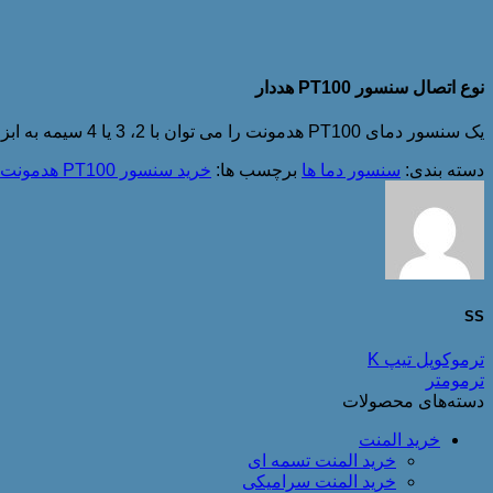
نوع اتصال سنسور PT100 هددار
یک سنسور دمای PT100 هدمونت را می توان با 2، 3 یا 4 سیمه به ابزار دقیق بازخوانی متصل کرد. انتخاب اتصال به درجه دقت مورد نیاز در اندازه گیری دما و نوع کاربرد فرآیند بستگی دارد.
دسته بندی:
سنسور دما ها
برچسب ها:
خرید سنسور PT100 هدمونت
SS
ترموکوپل تیپ K
ترمومتر
دسته‌های محصولات
خرید المنت
خرید المنت تسمه ای
خرید المنت سرامیکی